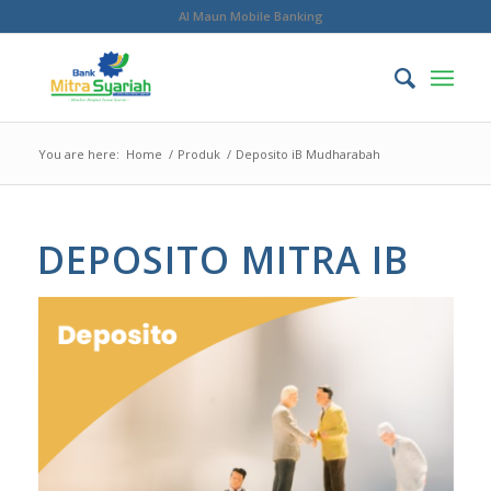
Al Maun Mobile Banking
You are here:
Home
/
Produk
/
Deposito iB Mudharabah
DEPOSITO MITRA IB