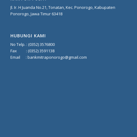
Jl. Ir. H Juanda No.21, Tonatan, Kec. Ponorogo, Kabupaten
Ponorogo, Jawa Timur 63418
HUBUNGI KAMI
No Telp. :
(0352) 3576800
Fax :
(0352) 3591138
Email :
bankmitraponorogo@gmail.com